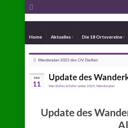
Home
Aktuelles
Die 18 Ortsvereine
Wanderplan 2023 des OV Dießen
Update des Wanderk
MAI
11
Von
Stefan Schäfer
unter
2023
,
Wanderplan
Update des Wande
A