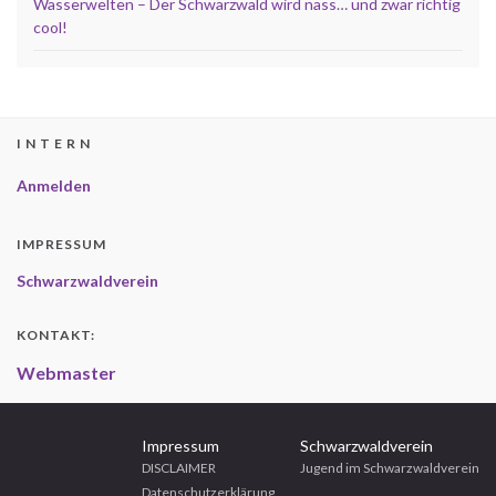
Wasserwelten – Der Schwarzwald wird nass… und zwar richtig
cool!
I N T E R N
Anmelden
IMPRESSUM
Schwarzwaldverein
KONTAKT:
Webmaster
Impressum
Schwarzwaldverein
DISCLAIMER
Jugend im Schwarzwaldverein
Datenschutzerklärung