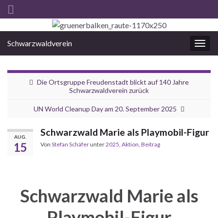
Schwarzwaldverein
Navi
umsc
Die Ortsgruppe Freudenstadt blickt auf 140 Jahre
Schwarzwaldverein zurück
UN World Cleanup Day am 20. September 2025
Schwarzwald Marie als Playmobil-Figur
AUG.
15
Von
Stefan Schäfer
unter
2025
,
Aktion
,
Beitrag
Schwarzwald Marie als
Playmobil-Figur